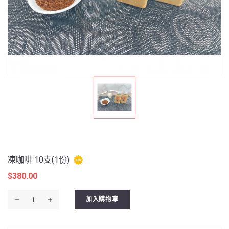
凍咖啡 10支(1份)
$
380.00
凍
加入購物車
咖
啡
10