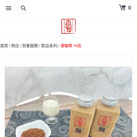
0
跳
到
內
容
首頁
/
商店
/
到會服務
/
飲品系列
/
凍咖啡 10支