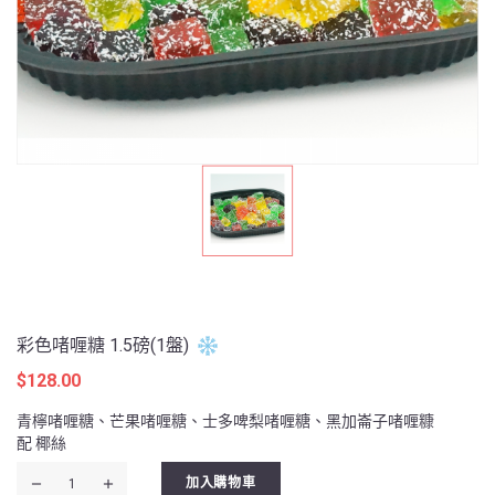
彩色啫喱糖 1.5磅(1盤)
$
128.00
青檸啫喱糖、芒果啫喱糖、士多啤梨啫喱糖、黑加崙子啫喱糠
配 椰絲
彩
加入購物車
色