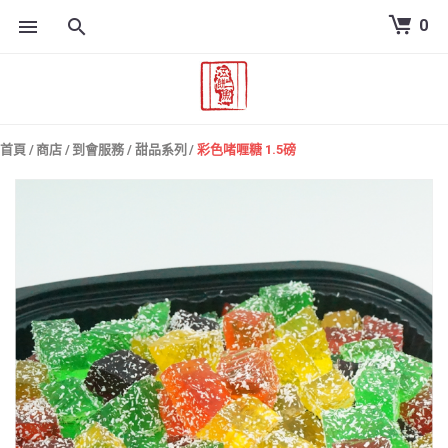
0
跳
到
內
容
首頁
/
商店
/
到會服務
/
甜品系列
/
彩色啫喱糖 1.5磅