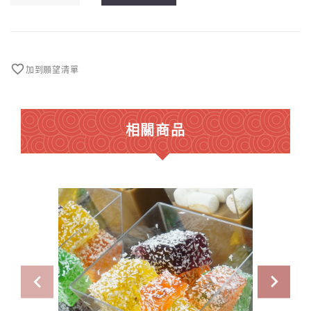
啫
喱
糖
1.5
磅
加到願望清單
數
量
相關商品