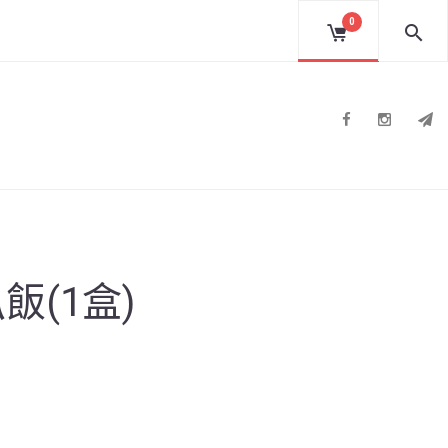
0
Facebook
Instag
T
飯(1盒)