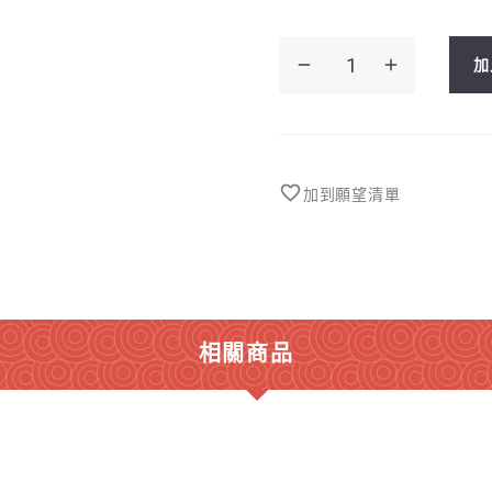
洋
加
蔥
汁
雞
扒
加到願望清單
飯
數
量
相關商品