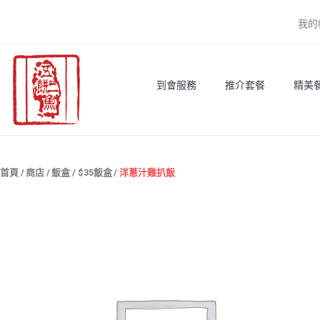
跳
我的
到
內
容
到會服務
推介套餐
精美餐
首頁
/
商店
/
飯盒
/
$35飯盒
/
洋蔥汁雞扒飯