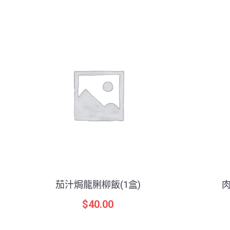
茄汁焗龍脷柳飯(1盒)
肉
$
40.00