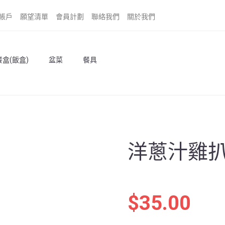
帳戶
願望清單
會員計劃
聯絡我們
關於我們
盒(飯盒)
盆菜
餐具
洋蔥汁雞扒
$
35.00