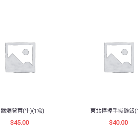
醬焗薯蓉(牛)(1盒)
東北捧捧手撕雞飯(1
$
45.00
$
40.00