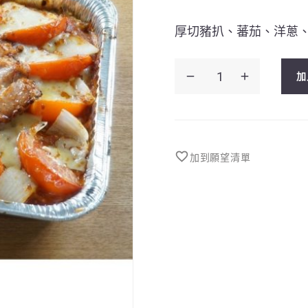
厚切豬扒、蕃茄、洋蔥
鮮
加
茄
焗
豬
扒
加到願望清單
飯
5
磅
數
量