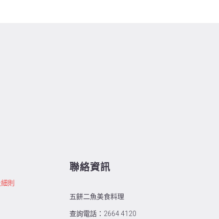
聯絡資訊
及細則
五餅二魚美食料理
查詢電話：2664 4120