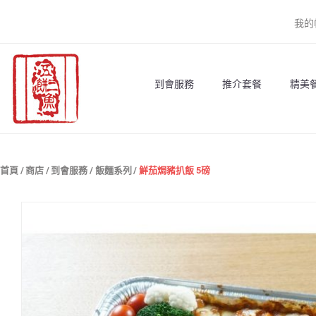
跳
我的
到
內
容
到會服務
推介套餐
精美餐
首頁
/
商店
/
到會服務
/
飯麵系列
/
鮮茄焗豬扒飯 5磅