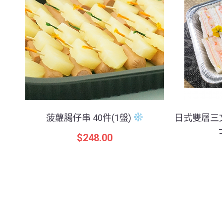
菠蘿腸仔串 40件(1盤)
日式雙層三
$
248.00