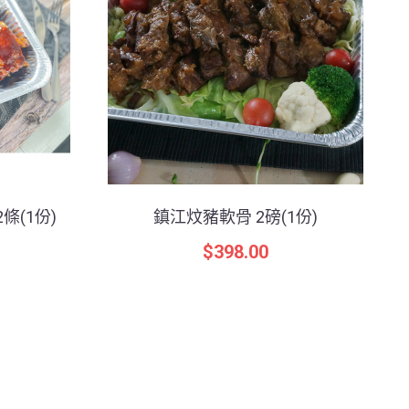
條(1份)
鎮江炆豬軟骨 2磅(1份)
大
$
398.00