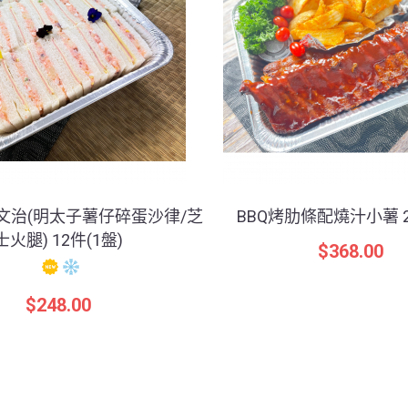
文治(明太子薯仔碎蛋沙律/芝
BBQ烤肋條配燒汁小薯 2
士火腿) 12件(1盤)
$
368.00
$
248.00