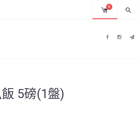
0
Facebook
Instag
T
 5磅(1盤)