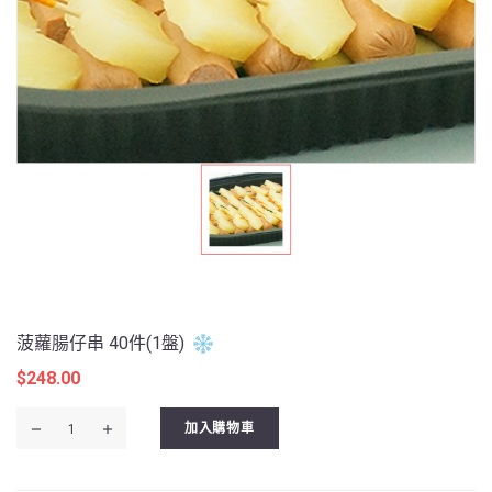
菠蘿腸仔串 40件(1盤)
$
248.00
菠
加入購物車
蘿
腸
仔