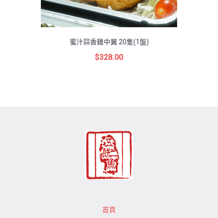
蜜汁蒜香雞中翼 20隻(1盤)
$
328.00
首頁