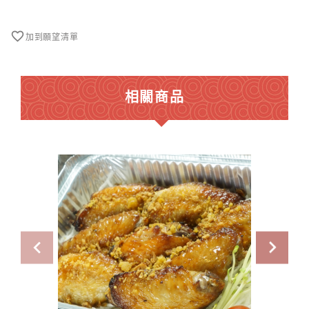
串
40
件
加到願望清單
數
量
相關商品