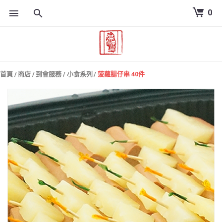
0
跳
到
內
容
首頁
/
商店
/
到會服務
/
小食系列
/
菠蘿腸仔串 40件