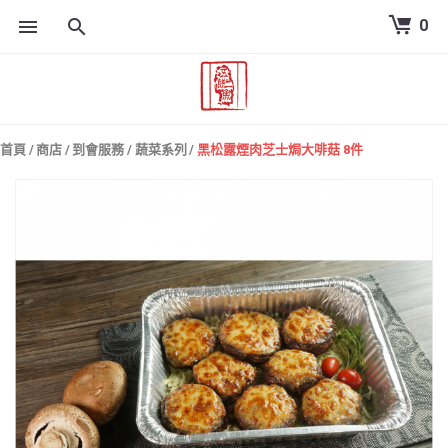
0
跳
到
內
容
首頁
/
商店
/
到會服務
/
蔬菜系列
/
黑松露煙肉芝士焗大啡菇 8件