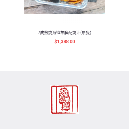
7成熟燒海盜羊脾配燒汁(原隻)
$
1,388.00