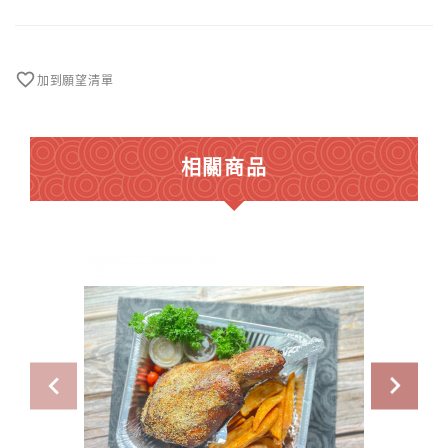
煙
肉
芝
士
加到願望清單
焗
大
啡
菇
相關商品
8
件
數
量