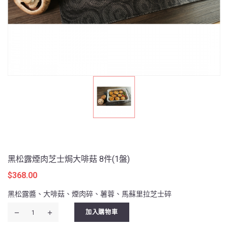
黑松露煙肉芝士焗大啡菇 8件(1盤)
$
368.00
黑松露醬、大啡菇、煙肉碎、薯蓉、馬蘇里拉芝士碎
黑
加入購物車
松
露